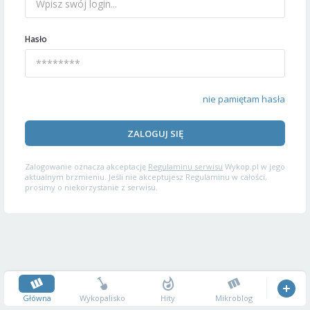
Hasło
nie pamiętam hasła
ZALOGUJ SIĘ
Zalogowanie oznacza akceptację
Regulaminu serwisu
Wykop.pl w jego
aktualnym brzmieniu. Jeśli nie akceptujesz Regulaminu w całości,
prosimy o niekorzystanie z serwisu.
Główna
Wykopalisko
Hity
Mikroblog