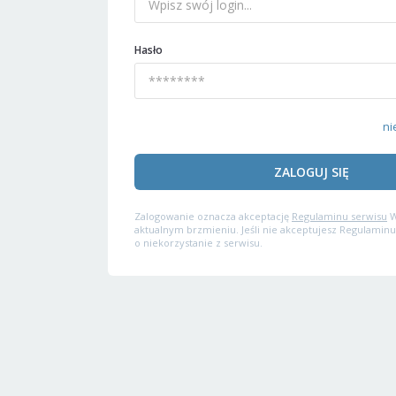
Hasło
ni
ZALOGUJ SIĘ
Zalogowanie oznacza akceptację
Regulaminu serwisu
W
aktualnym brzmieniu. Jeśli nie akceptujesz Regulaminu
o niekorzystanie z serwisu.