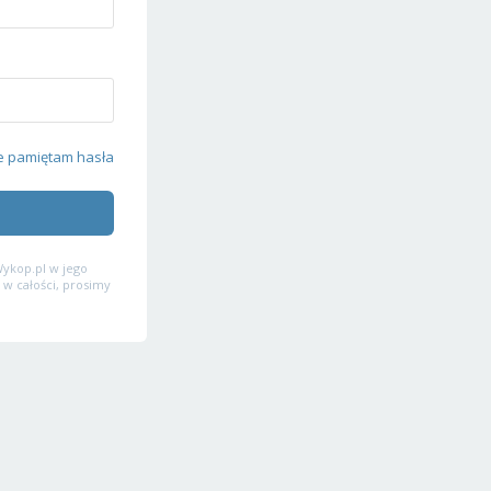
e pamiętam hasła
ykop.pl w jego
 w całości, prosimy