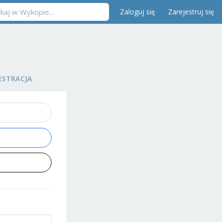
Zaloguj się
Zarejestruj się
ESTRACJA