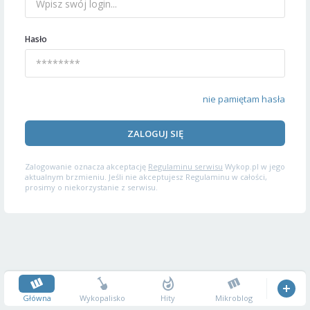
Hasło
nie pamiętam hasła
ZALOGUJ SIĘ
Zalogowanie oznacza akceptację
Regulaminu serwisu
Wykop.pl w jego
aktualnym brzmieniu. Jeśli nie akceptujesz Regulaminu w całości,
prosimy o niekorzystanie z serwisu.
Główna
Wykopalisko
Hity
Mikroblog