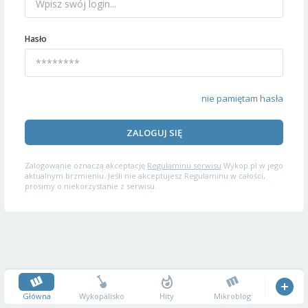
Hasło
nie pamiętam hasła
ZALOGUJ SIĘ
Zalogowanie oznacza akceptację
Regulaminu serwisu
Wykop.pl w jego
aktualnym brzmieniu. Jeśli nie akceptujesz Regulaminu w całości,
prosimy o niekorzystanie z serwisu.
Główna
Wykopalisko
Hity
Mikroblog