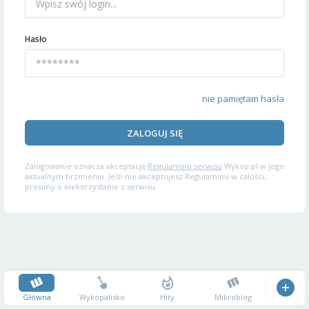
Hasło
nie pamiętam hasła
ZALOGUJ SIĘ
Zalogowanie oznacza akceptację
Regulaminu serwisu
Wykop.pl w jego
aktualnym brzmieniu. Jeśli nie akceptujesz Regulaminu w całości,
prosimy o niekorzystanie z serwisu.
Główna
Wykopalisko
Hity
Mikroblog