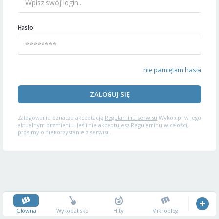
Hasło
nie pamiętam hasła
ZALOGUJ SIĘ
Zalogowanie oznacza akceptację
Regulaminu serwisu
Wykop.pl w jego
aktualnym brzmieniu. Jeśli nie akceptujesz Regulaminu w całości,
prosimy o niekorzystanie z serwisu.
Główna
Wykopalisko
Hity
Mikroblog