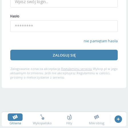
Hasło
nie pamiętam hasła
ZALOGUJ SIĘ
Zalogowanie oznacza akceptację
Regulaminu serwisu
Wykop.pl w jego
aktualnym brzmieniu. Jeśli nie akceptujesz Regulaminu w całości,
prosimy o niekorzystanie z serwisu.
Główna
Wykopalisko
Hity
Mikroblog