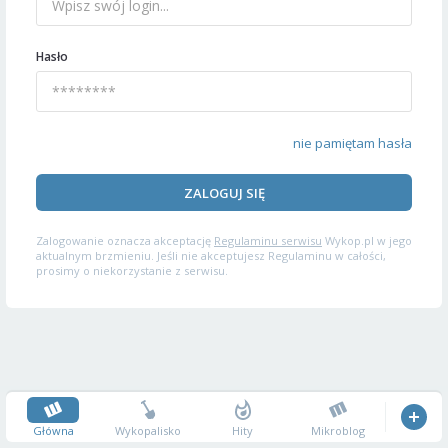
Hasło
nie pamiętam hasła
ZALOGUJ SIĘ
Zalogowanie oznacza akceptację
Regulaminu serwisu
Wykop.pl w jego
aktualnym brzmieniu. Jeśli nie akceptujesz Regulaminu w całości,
prosimy o niekorzystanie z serwisu.
Główna
Wykopalisko
Hity
Mikroblog