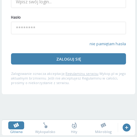
Hasło
nie pamiętam hasła
ZALOGUJ SIĘ
Zalogowanie oznacza akceptację
Regulaminu serwisu
Wykop.pl w jego
aktualnym brzmieniu. Jeśli nie akceptujesz Regulaminu w całości,
prosimy o niekorzystanie z serwisu.
Główna
Wykopalisko
Hity
Mikroblog