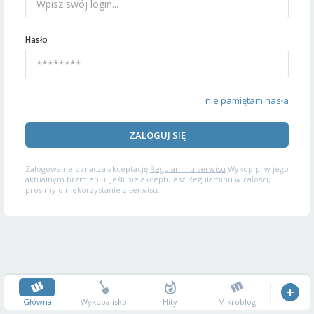
Hasło
nie pamiętam hasła
ZALOGUJ SIĘ
Zalogowanie oznacza akceptację
Regulaminu serwisu
Wykop.pl w jego
aktualnym brzmieniu. Jeśli nie akceptujesz Regulaminu w całości,
prosimy o niekorzystanie z serwisu.
Główna
Wykopalisko
Hity
Mikroblog