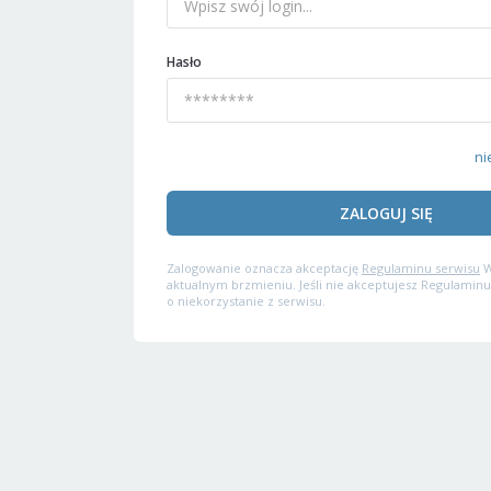
Hasło
ni
ZALOGUJ SIĘ
Zalogowanie oznacza akceptację
Regulaminu serwisu
W
aktualnym brzmieniu. Jeśli nie akceptujesz Regulaminu
o niekorzystanie z serwisu.