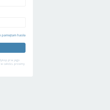
e pamiętam hasła
ykop.pl w jego
 w całości, prosimy