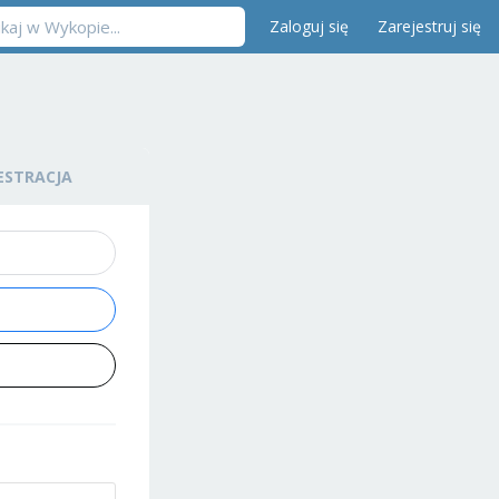
Zaloguj się
Zarejestruj się
ESTRACJA