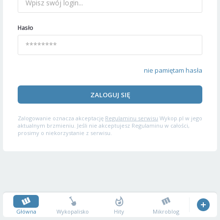
Hasło
nie pamiętam hasła
ZALOGUJ SIĘ
Zalogowanie oznacza akceptację
Regulaminu serwisu
Wykop.pl w jego
aktualnym brzmieniu. Jeśli nie akceptujesz Regulaminu w całości,
prosimy o niekorzystanie z serwisu.
Główna
Wykopalisko
Hity
Mikroblog