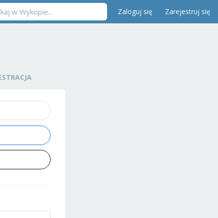
Zaloguj się
Zarejestruj się
ESTRACJA