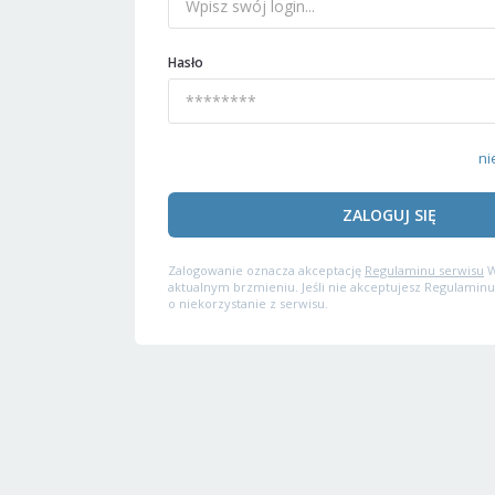
Hasło
ni
ZALOGUJ SIĘ
Zalogowanie oznacza akceptację
Regulaminu serwisu
W
aktualnym brzmieniu. Jeśli nie akceptujesz Regulaminu
o niekorzystanie z serwisu.