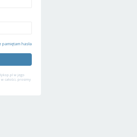
e pamiętam hasła
ykop.pl w jego
 w całości, prosimy