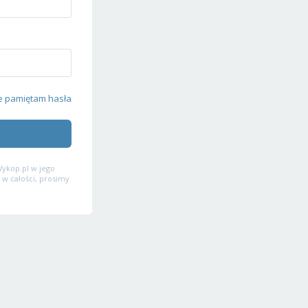
e pamiętam hasła
ykop.pl w jego
 w całości, prosimy