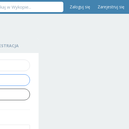
Zaloguj się
Zarejestruj się
ESTRACJA