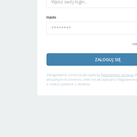
Hasło
ni
ZALOGUJ SIĘ
Zalogowanie oznacza akceptację
Regulaminu serwisu
W
aktualnym brzmieniu. Jeśli nie akceptujesz Regulaminu
o niekorzystanie z serwisu.