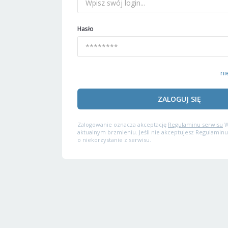
Hasło
ni
ZALOGUJ SIĘ
Zalogowanie oznacza akceptację
Regulaminu serwisu
W
aktualnym brzmieniu. Jeśli nie akceptujesz Regulaminu
o niekorzystanie z serwisu.