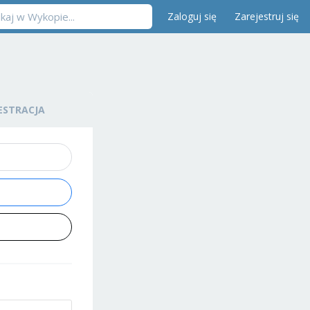
Zaloguj się
Zarejestruj się
ESTRACJA