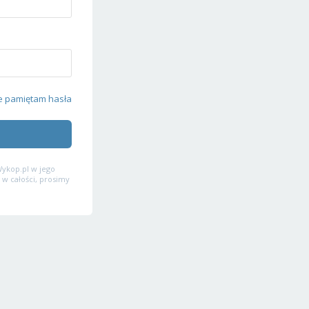
e pamiętam hasła
ykop.pl w jego
 w całości, prosimy