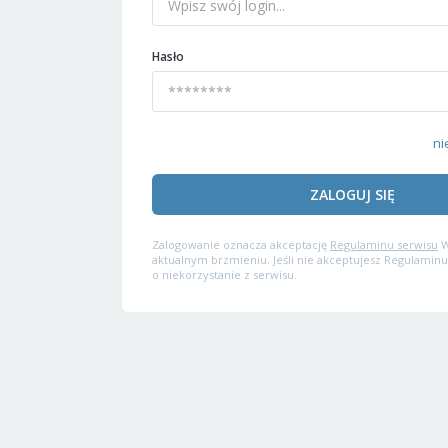
Hasło
ni
ZALOGUJ SIĘ
Zalogowanie oznacza akceptację
Regulaminu serwisu
W
aktualnym brzmieniu. Jeśli nie akceptujesz Regulaminu
o niekorzystanie z serwisu.