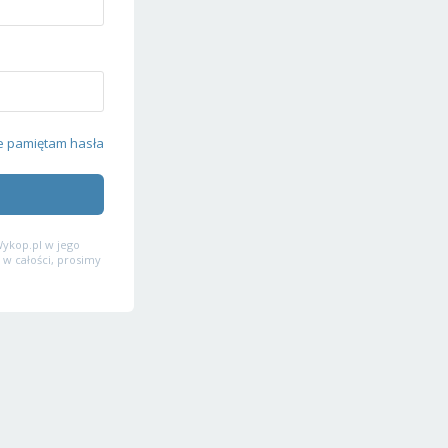
e pamiętam hasła
ykop.pl w jego
 w całości, prosimy