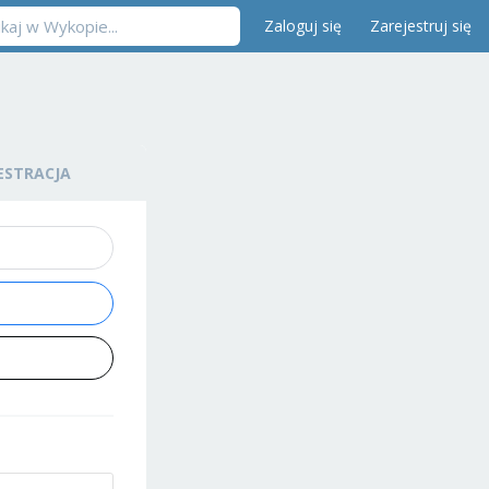
Zaloguj się
Zarejestruj się
ESTRACJA