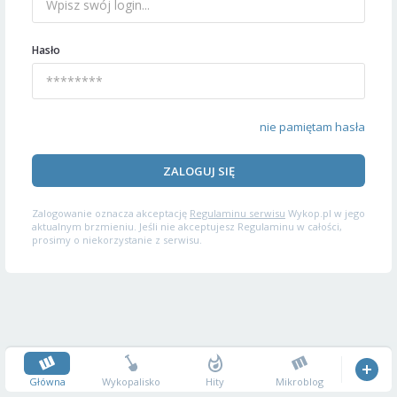
Hasło
nie pamiętam hasła
ZALOGUJ SIĘ
Zalogowanie oznacza akceptację
Regulaminu serwisu
Wykop.pl w jego
aktualnym brzmieniu. Jeśli nie akceptujesz Regulaminu w całości,
prosimy o niekorzystanie z serwisu.
Główna
Wykopalisko
Hity
Mikroblog