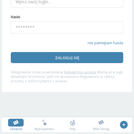
Hasło
nie pamiętam hasła
ZALOGUJ SIĘ
Zalogowanie oznacza akceptację
Regulaminu serwisu
Wykop.pl w jego
aktualnym brzmieniu. Jeśli nie akceptujesz Regulaminu w całości,
prosimy o niekorzystanie z serwisu.
Główna
Wykopalisko
Hity
Mikroblog