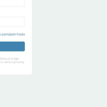
e pamiętam hasła
ykop.pl w jego
 w całości, prosimy