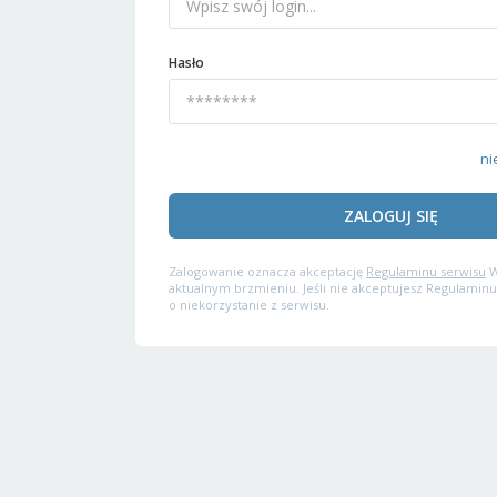
Hasło
ni
ZALOGUJ SIĘ
Zalogowanie oznacza akceptację
Regulaminu serwisu
W
aktualnym brzmieniu. Jeśli nie akceptujesz Regulaminu
o niekorzystanie z serwisu.