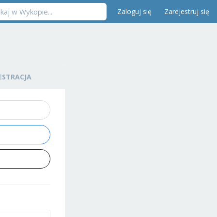
Zaloguj się
Zarejestruj się
ESTRACJA