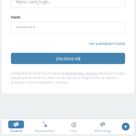
Hasło
nie pamiętam hasła
ZALOGUJ SIĘ
Zalogowanie oznacza akceptację
Regulaminu serwisu
Wykop.pl w jego
aktualnym brzmieniu. Jeśli nie akceptujesz Regulaminu w całości,
prosimy o niekorzystanie z serwisu.
Główna
Wykopalisko
Hity
Mikroblog