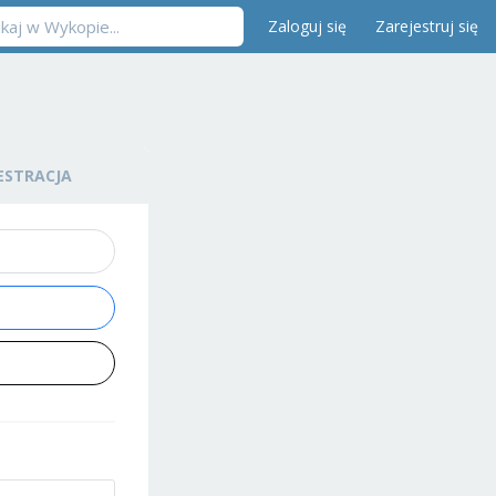
Zaloguj się
Zarejestruj się
ESTRACJA