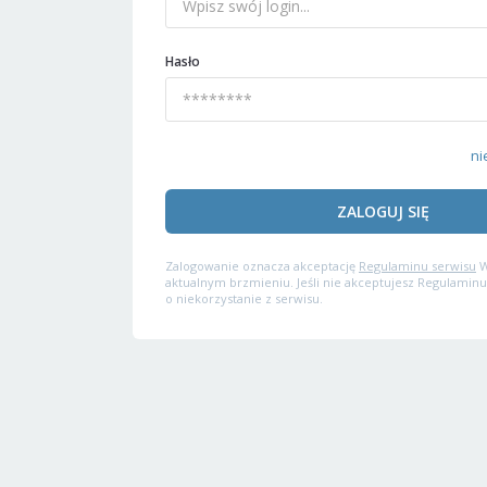
Hasło
ni
ZALOGUJ SIĘ
Zalogowanie oznacza akceptację
Regulaminu serwisu
W
aktualnym brzmieniu. Jeśli nie akceptujesz Regulaminu
o niekorzystanie z serwisu.