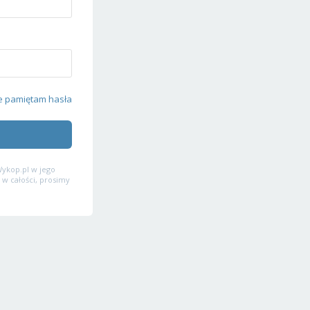
e pamiętam hasła
ykop.pl w jego
 w całości, prosimy