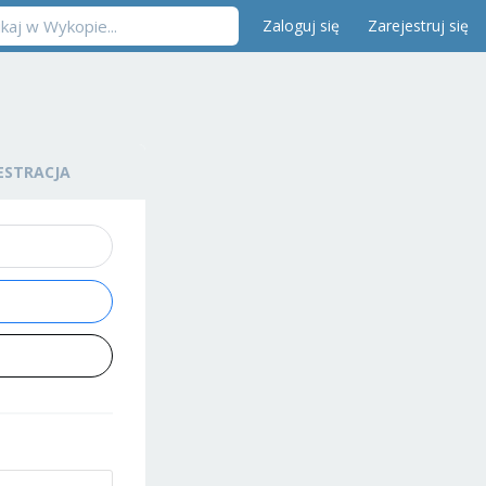
Zaloguj się
Zarejestruj się
ESTRACJA