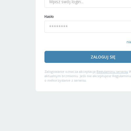
Hasło
ni
ZALOGUJ SIĘ
Zalogowanie oznacza akceptację
Regulaminu serwisu
W
aktualnym brzmieniu. Jeśli nie akceptujesz Regulaminu
o niekorzystanie z serwisu.