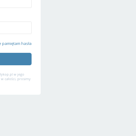
e pamiętam hasła
ykop.pl w jego
 w całości, prosimy