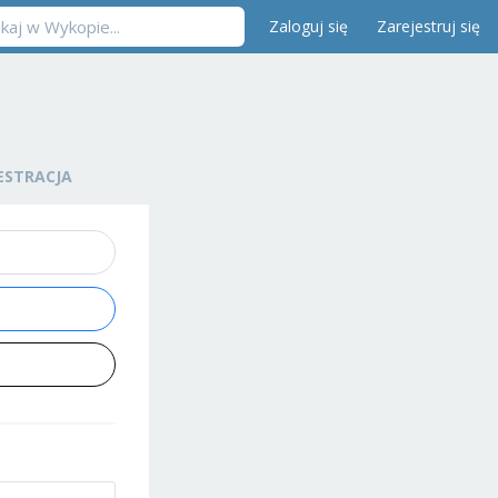
Zaloguj się
Zarejestruj się
ESTRACJA