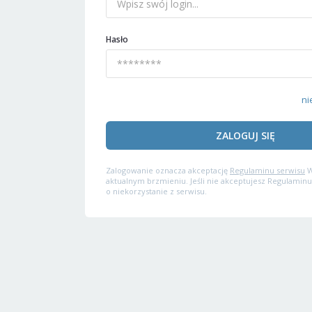
Hasło
ni
ZALOGUJ SIĘ
Zalogowanie oznacza akceptację
Regulaminu serwisu
W
aktualnym brzmieniu. Jeśli nie akceptujesz Regulaminu
o niekorzystanie z serwisu.