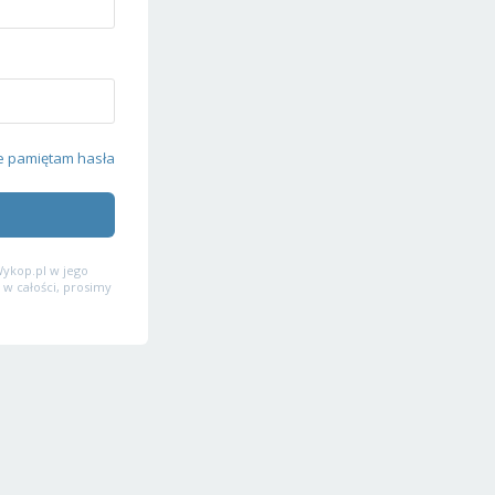
e pamiętam hasła
ykop.pl w jego
 w całości, prosimy