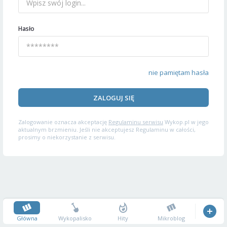
Hasło
nie pamiętam hasła
ZALOGUJ SIĘ
Zalogowanie oznacza akceptację
Regulaminu serwisu
Wykop.pl w jego
aktualnym brzmieniu. Jeśli nie akceptujesz Regulaminu w całości,
prosimy o niekorzystanie z serwisu.
Główna
Wykopalisko
Hity
Mikroblog