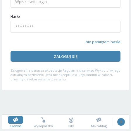
Hasło
nie pamiętam hasła
ZALOGUJ SIĘ
Zalogowanie oznacza akceptację
Regulaminu serwisu
Wykop.pl w jego
aktualnym brzmieniu. Jeśli nie akceptujesz Regulaminu w całości,
prosimy o niekorzystanie z serwisu.
Główna
Wykopalisko
Hity
Mikroblog