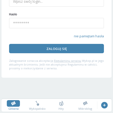
Hasło
nie pamiętam hasła
ZALOGUJ SIĘ
Zalogowanie oznacza akceptację
Regulaminu serwisu
Wykop.pl w jego
aktualnym brzmieniu. Jeśli nie akceptujesz Regulaminu w całości,
prosimy o niekorzystanie z serwisu.
Główna
Wykopalisko
Hity
Mikroblog