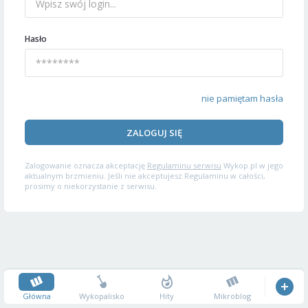
Hasło
nie pamiętam hasła
ZALOGUJ SIĘ
Zalogowanie oznacza akceptację
Regulaminu serwisu
Wykop.pl w jego
aktualnym brzmieniu. Jeśli nie akceptujesz Regulaminu w całości,
prosimy o niekorzystanie z serwisu.
Główna
Wykopalisko
Hity
Mikroblog