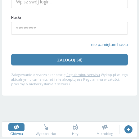
Hasło
nie pamiętam hasła
ZALOGUJ SIĘ
Zalogowanie oznacza akceptację
Regulaminu serwisu
Wykop.pl w jego
aktualnym brzmieniu. Jeśli nie akceptujesz Regulaminu w całości,
prosimy o niekorzystanie z serwisu.
Główna
Wykopalisko
Hity
Mikroblog