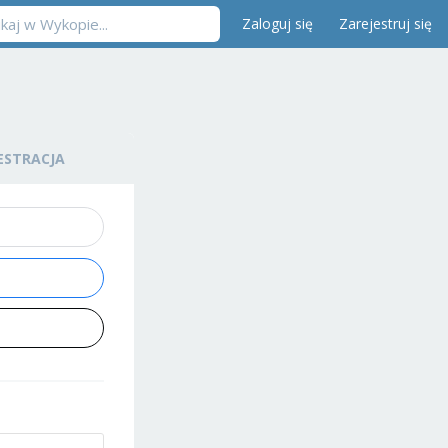
Zaloguj się
Zarejestruj się
ESTRACJA