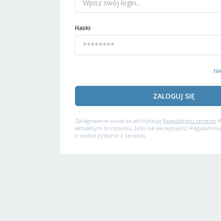
Hasło
ni
ZALOGUJ SIĘ
Zalogowanie oznacza akceptację
Regulaminu serwisu
W
aktualnym brzmieniu. Jeśli nie akceptujesz Regulaminu
o niekorzystanie z serwisu.