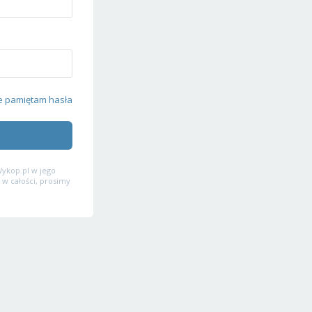
e pamiętam hasła
ykop.pl w jego
 w całości, prosimy