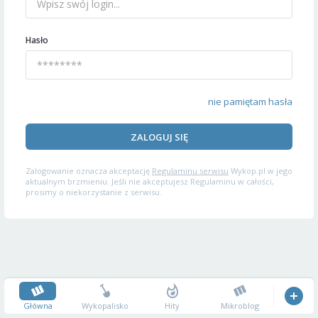
Hasło
nie pamiętam hasła
ZALOGUJ SIĘ
Zalogowanie oznacza akceptację
Regulaminu serwisu
Wykop.pl w jego
aktualnym brzmieniu. Jeśli nie akceptujesz Regulaminu w całości,
prosimy o niekorzystanie z serwisu.
Główna
Wykopalisko
Hity
Mikroblog