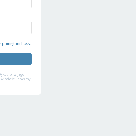
e pamiętam hasła
ykop.pl w jego
 w całości, prosimy