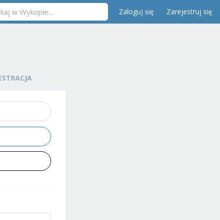
Zaloguj się
Zarejestruj się
ESTRACJA