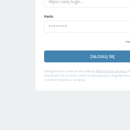
Hasło
ni
ZALOGUJ SIĘ
Zalogowanie oznacza akceptację
Regulaminu serwisu
W
aktualnym brzmieniu. Jeśli nie akceptujesz Regulaminu
o niekorzystanie z serwisu.