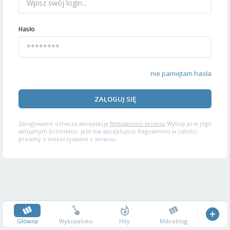
Hasło
nie pamiętam hasła
ZALOGUJ SIĘ
Zalogowanie oznacza akceptację
Regulaminu serwisu
Wykop.pl w jego
aktualnym brzmieniu. Jeśli nie akceptujesz Regulaminu w całości,
prosimy o niekorzystanie z serwisu.
Główna
Wykopalisko
Hity
Mikroblog