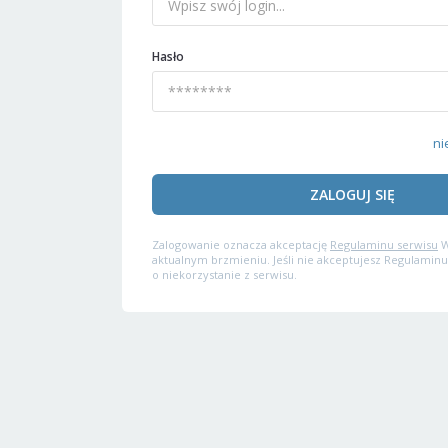
Hasło
ni
ZALOGUJ SIĘ
Zalogowanie oznacza akceptację
Regulaminu serwisu
W
aktualnym brzmieniu. Jeśli nie akceptujesz Regulaminu
o niekorzystanie z serwisu.