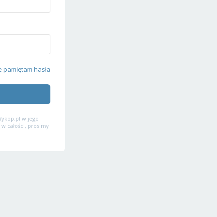
e pamiętam hasła
ykop.pl w jego
 w całości, prosimy