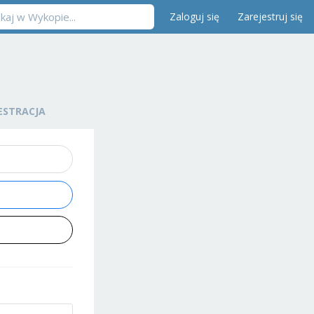
Zaloguj się
Zarejestruj się
ESTRACJA