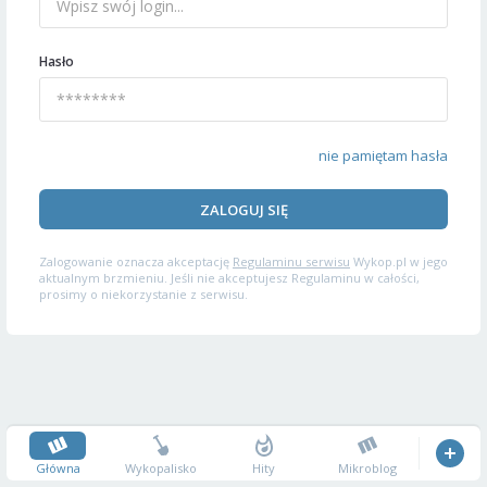
Hasło
nie pamiętam hasła
ZALOGUJ SIĘ
Zalogowanie oznacza akceptację
Regulaminu serwisu
Wykop.pl w jego
aktualnym brzmieniu. Jeśli nie akceptujesz Regulaminu w całości,
prosimy o niekorzystanie z serwisu.
Główna
Wykopalisko
Hity
Mikroblog