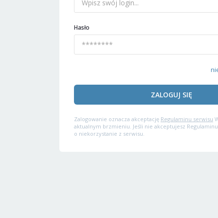
Hasło
ni
ZALOGUJ SIĘ
Zalogowanie oznacza akceptację
Regulaminu serwisu
W
aktualnym brzmieniu. Jeśli nie akceptujesz Regulaminu
o niekorzystanie z serwisu.