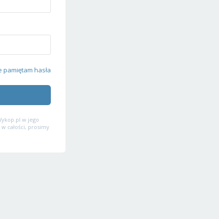
e pamiętam hasła
ykop.pl w jego
 w całości, prosimy