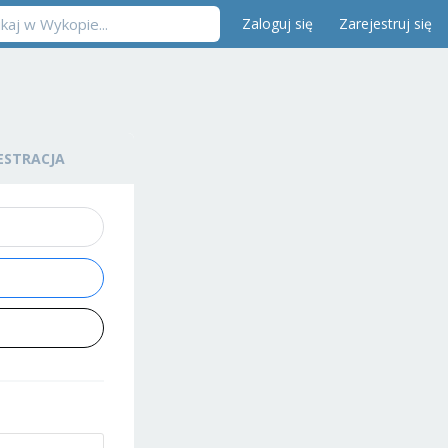
Zaloguj się
Zarejestruj się
ESTRACJA