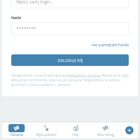
Hasło
nie pamiętam hasła
ZALOGUJ SIĘ
Zalogowanie oznacza akceptację
Regulaminu serwisu
Wykop.pl w jego
aktualnym brzmieniu. Jeśli nie akceptujesz Regulaminu w całości,
prosimy o niekorzystanie z serwisu.
Główna
Wykopalisko
Hity
Mikroblog