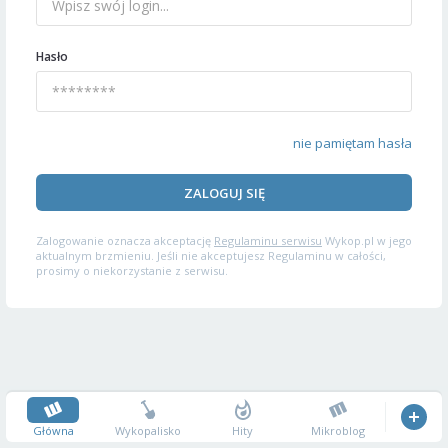
Hasło
nie pamiętam hasła
ZALOGUJ SIĘ
Zalogowanie oznacza akceptację
Regulaminu serwisu
Wykop.pl w jego
aktualnym brzmieniu. Jeśli nie akceptujesz Regulaminu w całości,
prosimy o niekorzystanie z serwisu.
Główna
Wykopalisko
Hity
Mikroblog