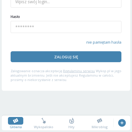
Hasło
nie pamiętam hasła
ZALOGUJ SIĘ
Zalogowanie oznacza akceptację
Regulaminu serwisu
Wykop.pl w jego
aktualnym brzmieniu. Jeśli nie akceptujesz Regulaminu w całości,
prosimy o niekorzystanie z serwisu.
Główna
Wykopalisko
Hity
Mikroblog