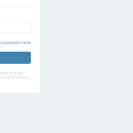
e pamiętam hasła
ykop.pl w jego
 w całości, prosimy