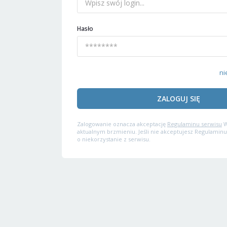
Hasło
ni
ZALOGUJ SIĘ
Zalogowanie oznacza akceptację
Regulaminu serwisu
W
aktualnym brzmieniu. Jeśli nie akceptujesz Regulaminu
o niekorzystanie z serwisu.