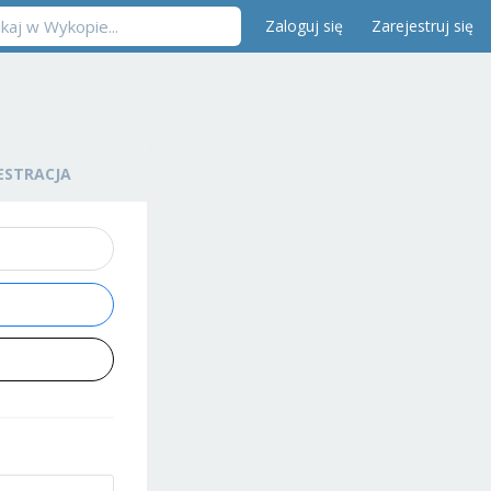
Zaloguj się
Zarejestruj się
ESTRACJA