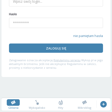
Hasło
nie pamiętam hasła
ZALOGUJ SIĘ
Zalogowanie oznacza akceptację
Regulaminu serwisu
Wykop.pl w jego
aktualnym brzmieniu. Jeśli nie akceptujesz Regulaminu w całości,
prosimy o niekorzystanie z serwisu.
Główna
Wykopalisko
Hity
Mikroblog