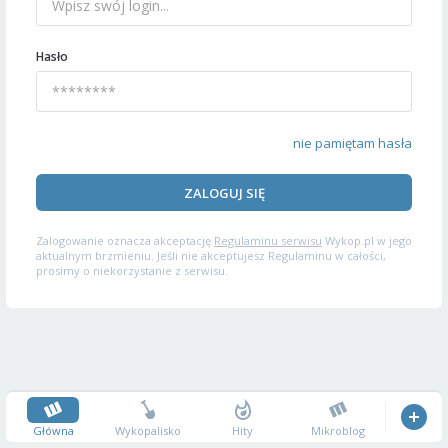
Hasło
nie pamiętam hasła
ZALOGUJ SIĘ
Zalogowanie oznacza akceptację
Regulaminu serwisu
Wykop.pl w jego
aktualnym brzmieniu. Jeśli nie akceptujesz Regulaminu w całości,
prosimy o niekorzystanie z serwisu.
Główna
Wykopalisko
Hity
Mikroblog