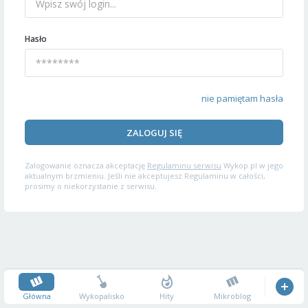
Hasło
nie pamiętam hasła
ZALOGUJ SIĘ
Zalogowanie oznacza akceptację
Regulaminu serwisu
Wykop.pl w jego
aktualnym brzmieniu. Jeśli nie akceptujesz Regulaminu w całości,
prosimy o niekorzystanie z serwisu.
Główna
Wykopalisko
Hity
Mikroblog