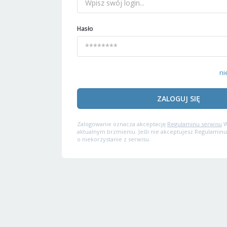
Hasło
ni
ZALOGUJ SIĘ
Zalogowanie oznacza akceptację
Regulaminu serwisu
W
aktualnym brzmieniu. Jeśli nie akceptujesz Regulaminu
o niekorzystanie z serwisu.