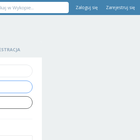
Zaloguj się
Zarejestruj się
ESTRACJA