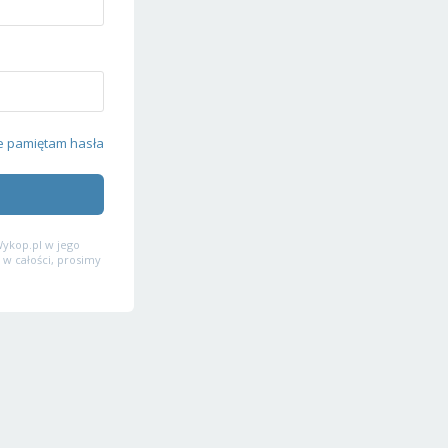
e pamiętam hasła
ykop.pl w jego
 w całości, prosimy