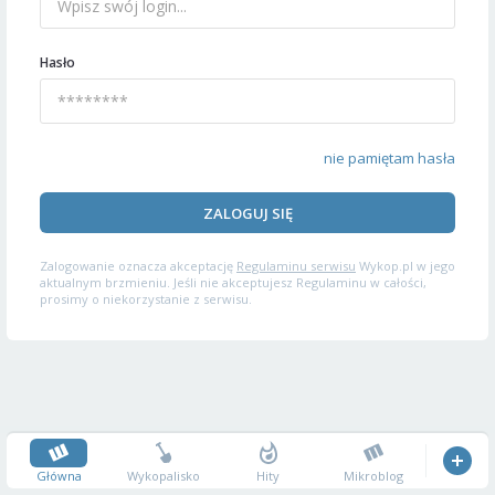
Hasło
nie pamiętam hasła
ZALOGUJ SIĘ
Zalogowanie oznacza akceptację
Regulaminu serwisu
Wykop.pl w jego
aktualnym brzmieniu. Jeśli nie akceptujesz Regulaminu w całości,
prosimy o niekorzystanie z serwisu.
Główna
Wykopalisko
Hity
Mikroblog