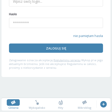
Hasło
nie pamiętam hasła
ZALOGUJ SIĘ
Zalogowanie oznacza akceptację
Regulaminu serwisu
Wykop.pl w jego
aktualnym brzmieniu. Jeśli nie akceptujesz Regulaminu w całości,
prosimy o niekorzystanie z serwisu.
Główna
Wykopalisko
Hity
Mikroblog