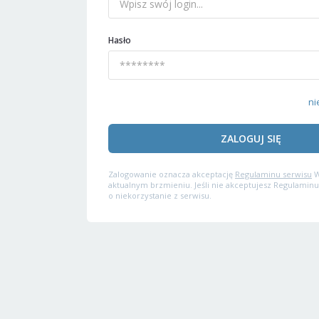
Hasło
ni
ZALOGUJ SIĘ
Zalogowanie oznacza akceptację
Regulaminu serwisu
W
aktualnym brzmieniu. Jeśli nie akceptujesz Regulaminu
o niekorzystanie z serwisu.