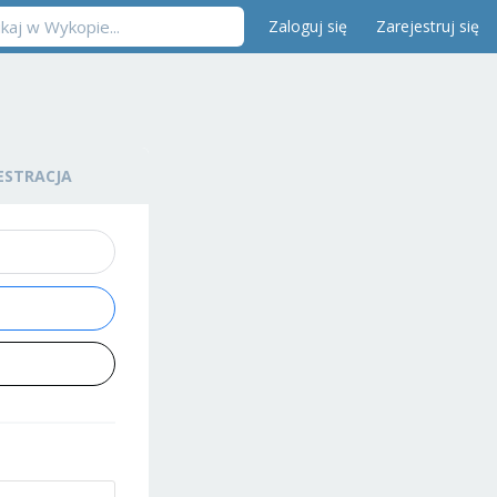
Zaloguj się
Zarejestruj się
ESTRACJA