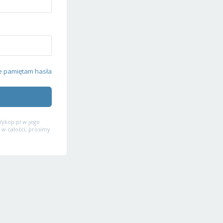
e pamiętam hasła
ykop.pl w jego
 w całości, prosimy