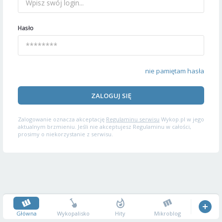
Hasło
nie pamiętam hasła
ZALOGUJ SIĘ
Zalogowanie oznacza akceptację
Regulaminu serwisu
Wykop.pl w jego
aktualnym brzmieniu. Jeśli nie akceptujesz Regulaminu w całości,
prosimy o niekorzystanie z serwisu.
Główna
Wykopalisko
Hity
Mikroblog