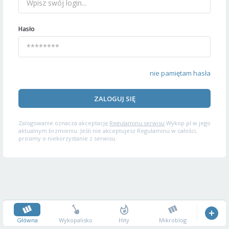
Hasło
nie pamiętam hasła
ZALOGUJ SIĘ
Zalogowanie oznacza akceptację
Regulaminu serwisu
Wykop.pl w jego
aktualnym brzmieniu. Jeśli nie akceptujesz Regulaminu w całości,
prosimy o niekorzystanie z serwisu.
Główna
Wykopalisko
Hity
Mikroblog