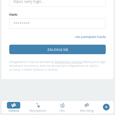
Hasło
nie pamiętam hasła
ZALOGUJ SIĘ
Zalogowanie oznacza akceptację
Regulaminu serwisu
Wykop.pl w jego
aktualnym brzmieniu. Jeśli nie akceptujesz Regulaminu w całości,
prosimy o niekorzystanie z serwisu.
Główna
Wykopalisko
Hity
Mikroblog