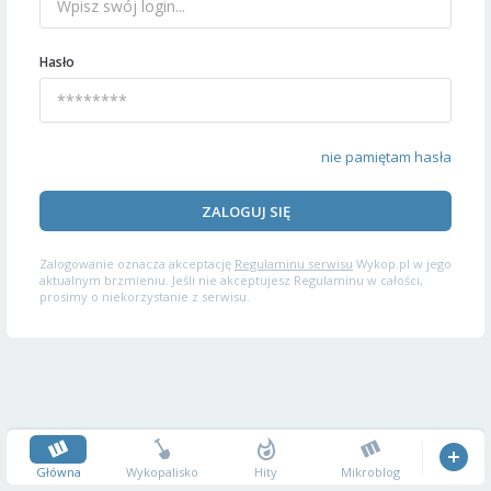
Hasło
nie pamiętam hasła
ZALOGUJ SIĘ
Zalogowanie oznacza akceptację
Regulaminu serwisu
Wykop.pl w jego
aktualnym brzmieniu. Jeśli nie akceptujesz Regulaminu w całości,
prosimy o niekorzystanie z serwisu.
Główna
Wykopalisko
Hity
Mikroblog